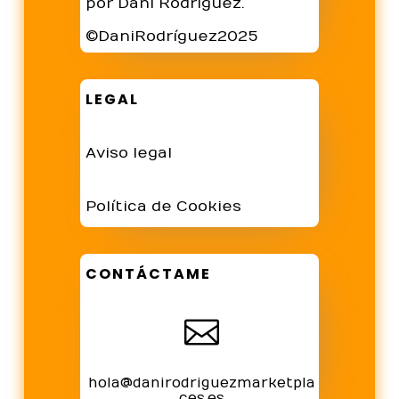
por Dani Rodríguez.
©DaniRodríguez2025
LEGAL
Aviso legal
Política de Cookies
CONTÁCTAME

hola@danirodriguezmarketpla
ces.es